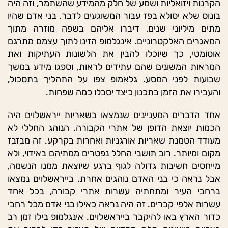
הקרנות ויזואליות ושמע של חלק מהמידע שהשתמר, וזה היה
בונוס שלא יסולא בפז עבור המשוגעים לדבר. בני אדם שהיו
מתים מיליוני שנים, דיברו אליהם בשפה מוזרה מתוך
המאגרים האלקטרוניים. אינגלמופ הזינו לתוך עצמם מתרגם
אוטומטי, כך שיוכלו להבין את הלשונות העתיקות ואת
המראות המשונים שהם עתידים לראות, וספגו מידע במשך
שבועות לפני המסע. גלאמופ צפו על התהליך בתסכול,
והעבירו את הזמן בתכנון כיצד יסבלו כמה שפחות.
אחד הדברים המעניינים שנמצאו בשאריות ייראשלוים היה
הכמות יוצאת הדופן של אתרי הקבורה. הנוהג החללי לא
מעודד הטמנת שאריות אורגניות ואחרות בקרקע. זה מבזבז
מקום ומיותר. רוב תושבי החלל נפטרים ממתיהם באידוי, ולא
מייחסים חשיבות גדולה לגוף ברגע שיוצאת ממנו הנשמה,
אבל נראה כי בני האדם נוהגים אחרת. בייראשלוים נמצאו
ברחבי העיר ומתחתיה עשרות אתרי קבורה, בכל אחד
עשרות אלפי קברים. זה היה נראה כאילו בני אדם מכל רחבי
כדור הארץ באו להיקבר בייראשלוים. אינגלמופ בילו זמן רב