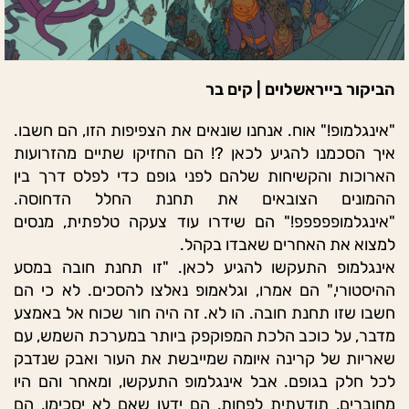
הביקור בייראשלוים | קים בר
"אינגלמופ!" אוח. אנחנו שונאים את הצפיפות הזו, הם חשבו.
איך הסכמנו להגיע לכאן ?! הם החזיקו שתיים מהזרועות
הארוכות והקשיחות שלהם לפני גופם כדי לפלס דרך בין
ההמונים הצובאים את תחנת החלל הדחוסה.
"אינגלמופפפפפ!" הם שידרו עוד צעקה טלפתית, מנסים
למצוא את האחרים שאבדו בקהל.
אינגלמופ התעקשו להגיע לכאן. "זו תחנת חובה במסע
ההיסטורי," הם אמרו, וגלאמופ נאלצו להסכים. לא כי הם
חשבו שזו תחנת חובה. הו לא. זה היה חור שכוח אל באמצע
מדבר, על כוכב הלכת המפוקפק ביותר במערכת השמש, עם
שאריות של קרינה איומה שמייבשת את העור ואבק שנדבק
לכל חלק בגופם. אבל אינגלמופ התעקשו, ומאחר והם היו
מחוברים, תודעתית לפחות, הם ידעו שאם לא יסכימו, הם