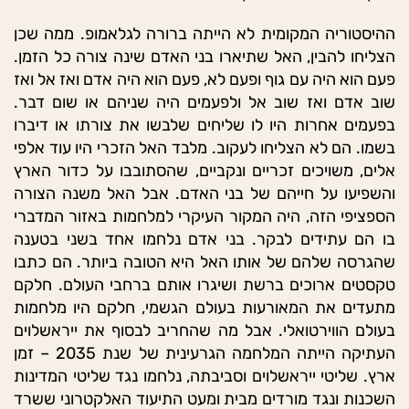
ההיסטוריה המקומית לא הייתה ברורה לגלאמופ. ממה שכן
הצליחו להבין, האל שתיארו בני האדם שינה צורה כל הזמן.
פעם הוא היה עם גוף ופעם לא, פעם הוא היה אדם ואז אל ואז
שוב אדם ואז שוב אל ולפעמים היה שניהם או שום דבר.
בפעמים אחרות היו לו שליחים שלבשו את צורתו או דיברו
בשמו. הם לא הצליחו לעקוב. מלבד האל הזכרי היו עוד אלפי
אלים, משויכים זכריים ונקביים, שהסתובבו על כדור הארץ
והשפיעו על חייהם של בני האדם. אבל האל משנה הצורה
הספציפי הזה, היה המקור העיקרי למלחמות באזור המדברי
בו הם עתידים לבקר. בני אדם נלחמו אחד בשני בטענה
שהגרסה שלהם של אותו האל היא הטובה ביותר. הם כתבו
טקסטים ארוכים ברשת ושיגרו אותם ברחבי העולם. חלקם
מתעדים את המאורעות בעולם הגשמי, חלקם היו מלחמות
בעולם הווירטואלי. אבל מה שהחריב לבסוף את ייראשלוים
העתיקה הייתה המלחמה הגרעינית של שנת 2035 – זמן
ארץ. שליטי ייראשלוים וסביבתה, נלחמו נגד שליטי המדינות
השכנות ונגד מורדים מבית ומעט התיעוד האלקטרוני ששרד