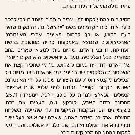
עתידים לשמוע על זה עוד זמן רב.
הסידורים למסע לקחו זמן. צריך היתרים מיוחדים כדי לבקר
ביעד אותו כינו הקדמונים בשם "ייראשלוים". זה מקום שהיה
פעם קדוש, או כך לפחות מציינים אתרי האינטרנט
הארכיאולוגים שנמצאו באמצעות כרייה ממושכת ברשת
העתיקה. זן בני האדם, שהיום ניתן למצוא שארים מהם
מפוזרים בכל הגלקסיה, טענו שייראשלוים היא מקום היווצרו
של האדם. זה היה כמובן קשקוש. כל מי שהכיר קצת את
ההיסטוריה הגלקטית של המינים ידע שהאדם נוצר מזיווג של
הנפילים מקנטאורוס 7 עם היצורים שכונו על ידי האינטרנט
האנושי הקדום "קופים" ונכחדו לפני אלפי שנים ארציות.
הנפילים, שנאלצו לנחות על כוכב הלכת זימפרדון 2571,
המכונה כדור הארץ, וקורקעו שם, העבירו את הזמן
בשעשועים עם הנקבות המקומיות עד שהגיעה משלחת
ההצלה. אבל בני האדם האמינו שאיזה שהוא אל בעל שיוך
זכרי ברא את העולם ואותם, שם בלב ייראשלוים, והם הגיעו
למקום בהמוניהם מכל קצוות תבל.