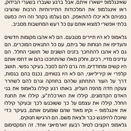
שאינגלמופ יישארו איתם, אבל ברגע שעברו בשערי הבידוק,
ראו אינגלמופ את המלכודות התיירותיות הרבות שהציבו
בפניהם ולא יכלו להתאפק. הם נעלמו בקהל וזה היה כמעט
בלתי אפשרי למצוא אותם עם כל רעש המחשבות מסביב.
גלאמופ לא היו תיירים מטבעם. הם לא אהבו מקומות חדשים
והעדיפו את הנוחות של ביתם, עם כל התנאים המוכרים. הם
גם לא אהבו להתחכך בזנים השונים של תושבי החלל. הם
עדינים מדיי, רכים, וחלק מאלו שהתחככו בהם או דחפו אותם
היו קשים ומחודדים, וזה גרם להם לסבל, בעיקר נפשי. תושב
קלפרי או קיריליאני, הם לא היו בטוחים, נכנס בהם בגסות,
דרך על העור התחתון שלהם בחוזקה וגרם להם לשחרר
צעקה חדה מהפה העליון. באותו רגע קיללו גלאמופ את בני
האדם הקדמונים, קיללו את הארכלת"ע, קיללו את תחנת
החלל, קיללו את עצמם על כך ששוכנעו לכך ובעיקר קיללו
את אינגלמופ – וקיוו מאוד שהם שומעים אותם, בעיקר כדי
שיוכלו להיפגש כבר ולצאת משם. הם הרגישו חנוקים.
גלאמופ הקציבו לטיול רבעון זארמיאני אחד. זה המקסימום