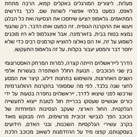
מעלות. ליצורים המורגלים באקלים קפוא, הרבה מתחת
לאפס, כמעט בלתי אפשרי לשהות שם. לכך נדרשים
המתאמים. גלאמופ הציעו שיחסכו את הנסיעה ואת כל הבלגן
ויעשו את ההקרנה הגופית. זה כמעט אותו הדבר, רק שהגוף
נמצא בטוח בבית, בזארמינה. אבל אינגלמופ לא היו מוכנים
לשמוע על זה, אז הם נאלצו להוציא קורמנים רבים כדי שלא
יחסר דבר והמסע יעבור בקלות. על זה גלאמופ התעקשו.
הדרך לייראשלוים הייתה קצרה, למרות המרחק האסטרונומי
בין שני הכוכבים . תנועת החלל השתפרה בעשרות אלפי
השנים האחרונות, והשימוש בתחנות דילוג, קיצר את המסע
לחצי שנה בלבד. לפי מה שמסופר בהקרנות ההולוגרמיות
שרכשו לפני שיצאו לדרך, ייראשלוים נחפרה בטעות על ידי
כורים אנושיים שעסקו בכריית חול לטובת ייצוא לתעשייה
הגלקטית. החול הארצי, שעקב הנסיבות המיוחדות של
הכוכב הפך לגבישי זכוכית מרשימים, היה מבוקש מאוד
בקרב עשירי הגלקסיות השכנות, ובני האדם, הידועים
בעסקנותם, קפצו מיד על ההזדמנות לשאוב מכוכב הלכת