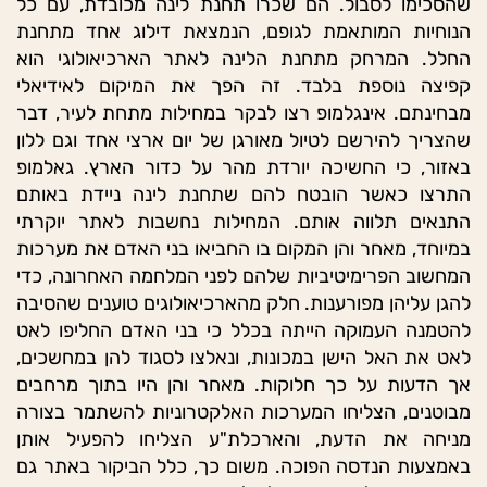
שהסכימו לסבול. הם שכרו תחנת לינה מכובדת, עם כל
הנוחיות המותאמת לגופם, הנמצאת דילוג אחד מתחנת
החלל. המרחק מתחנת הלינה לאתר הארכיאולוגי הוא
קפיצה נוספת בלבד. זה הפך את המיקום לאידיאלי
מבחינתם. אינגלמופ רצו לבקר במחילות מתחת לעיר, דבר
שהצריך להירשם לטיול מאורגן של יום ארצי אחד וגם ללון
באזור, כי החשיכה יורדת מהר על כדור הארץ. גאלמופ
התרצו כאשר הובטח להם שתחנת לינה ניידת באותם
התנאים תלווה אותם. המחילות נחשבות לאתר יוקרתי
במיוחד, מאחר והן המקום בו החביאו בני האדם את מערכות
המחשוב הפרימיטיביות שלהם לפני המלחמה האחרונה, כדי
להגן עליהן מפורענות. חלק מהארכיאולוגים טוענים שהסיבה
להטמנה העמוקה הייתה בכלל כי בני האדם החליפו לאט
לאט את האל הישן במכונות, ונאלצו לסגוד להן במחשכים,
אך הדעות על כך חלוקות. מאחר והן היו בתוך מרחבים
מבוטנים, הצליחו המערכות האלקטרוניות להשתמר בצורה
מניחה את הדעת, והארכלת"ע הצליחו להפעיל אותן
באמצעות הנדסה הפוכה. משום כך, כלל הביקור באתר גם