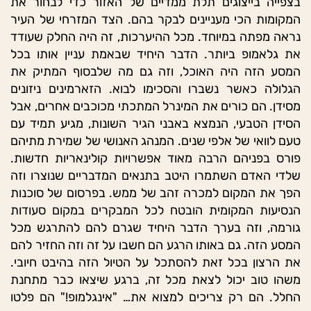
בצפייה בייצוגים תלת ממדיים של האזור כדי לבחור את
המקומות הכי מעניינים לבקר בהם. הצד המזרחי של העיר
נראה מפתה במיוחד. מכל ההיערכות, זה היה החלק שעודד
את גלאמופ ביותר. הדבר היחיד שבאמת עניין אותו בכל
המסע הזה היה האוכל, וזה גם מה שלבסוף המתיק את
הגלולה כאשר נשברו והסכימו לבוא. הזארמינים ניזונים
מסידן. הם כורים את המינרל המתכתי מכוכבים אחרים, אבל
הסידן הטבעי, הנמצא באבני הגיר השונות, מגיע תמיד עם
טעם לוואי של אלפי שנים. המנהג האנושי של שמירת מתיהם
פורס בפניהם הרבה מאוד אפשרויות קולינאריות חדשות.
שלדי האדם השתמרו היטב בתנאים המדבריים שנוצרו וזה
הפך את המקום למכרה זהב של ממש. בפרסום של סוכנות
הנסיעות המקומית הובטח לכל המבקרים במקום סעודות
גורמה, וזה בערך הדבר היחיד שגרם להם להתרגש מכל
המסע הזה. גם באותו הרגע הם חשבו על זה וזה החזיר להם
את הרצון בכל זאת להסתכל על הטיול הזה בהיבט חיובי.
משהו טוב יכול לצאת מכל זה, ברגע שיצאו כבר מתחנת
החלל. הם רק צריכים למצוא את… "אינגלמופ!" הם פלטו