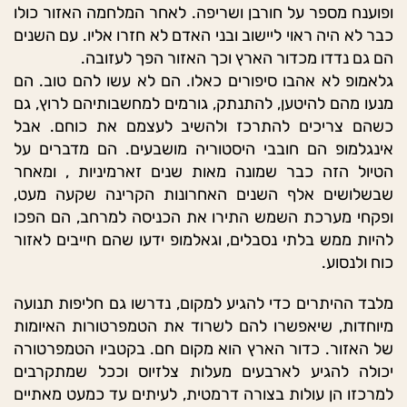
ופוענח מספר על חורבן ושריפה. לאחר המלחמה האזור כולו
כבר לא היה ראוי ליישוב ובני האדם לא חזרו אליו. עם השנים
הם גם נדדו מכדור הארץ וכך האזור הפך לעזובה.
גלאמופ לא אהבו סיפורים כאלו. הם לא עשו להם טוב. הם
מנעו מהם להיטען, להתנתק, גורמים למחשבותיהם לרוץ, גם
כשהם צריכים להתרכז ולהשיב לעצמם את כוחם. אבל
אינגלמופ הם חובבי היסטוריה מושבעים. הם מדברים על
הטיול הזה כבר שמונה מאות שנים זארמיניות , ומאחר
שבשלושים אלף השנים האחרונות הקרינה שקעה מעט,
ופקחי מערכת השמש התירו את הכניסה למרחב, הם הפכו
להיות ממש בלתי נסבלים, וגאלמופ ידעו שהם חייבים לאזור
כוח ולנסוע.
מלבד ההיתרים כדי להגיע למקום, נדרשו גם חליפות תנועה
מיוחדות, שיאפשרו להם לשרוד את הטמפרטורות האיומות
של האזור. כדור הארץ הוא מקום חם. בקטביו הטמפרטורה
יכולה להגיע לארבעים מעלות צלזיוס וככל שמתקרבים
למרכזו הן עולות בצורה דרמטית, לעיתים עד כמעט מאתיים