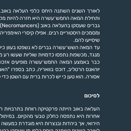
לאורך השנים השתנה היחס כלפי העלאה באוב.
ותחילת המאה החמש־עשרה היא חזרה להיות מקצ
גב
ומסמכים היסטוריים רבים. אפילו קיסרי האימפרי
שיסייעו להם.
עד המאה השש־עשרה גברים לא נשפטו בעוון כישוף
מנגד, מכשפות נתפסו כדמויות שוליות שעשו רע מת
כבר באמצע המאה החמש־עשרה מופיעים אזכורי
יוהאנס הרטליב, דוכס בוואריה, כתב בספרו "האמ
אסורה. הוא טען כי יש לכרות ברית עם השטן כדי
לסיכום
העלאה באוב הייתה פרקטיקה רווחת בתרבויות רב
אחרות היא נתפסה כחלק טבעי מהקיום. במיתולוג
הירואי, אך ביהדות ובנצרות היא מוגדרת כמעשה 
לאורך השנים השתנה היחס כלפי מי שעסקו בהעל