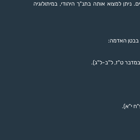
ם. ניתן למצוא אותה בתנ"ך היהודי, במיתולוגיה
 בבטן האדמה:
רֶץ…" (במדבר ט"ז, ל"ב-ל"ג).
 פ"ח י"א).