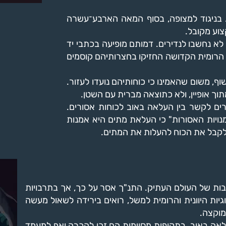
 בניגוד למצופה, בסוף המאה הארבע־עשרה
וע מקובל.
רים שעסקו בהעלאה באוב (Necromancers) לא נחשבו לנדירים. דמותם מופיעה בכתבי יד
ה הרומית הקדושה החזיקו בחצרותיהם קוסמים
, משום שהאמינו כי כוחותיהם נועדו לעזור.
וך אופיין, ולא כתוצאה מברית עם השטן.
ם לקשר בין העלאה באוב לכוחות אסורים.
נויות האסורות" כי העלאת מתים היא אמנות
 לקבל את הכוח להעלות את המתים.
ות של העולם העתיק. התנ"ך אסר על כך, אך בתרבויות
יות היוונית והרומית למשל, רואים בירידה לשאול מעשה
מוקצה.
אה באוב. בתקופות מסוימות הם זכו להכרה ואף למעמד