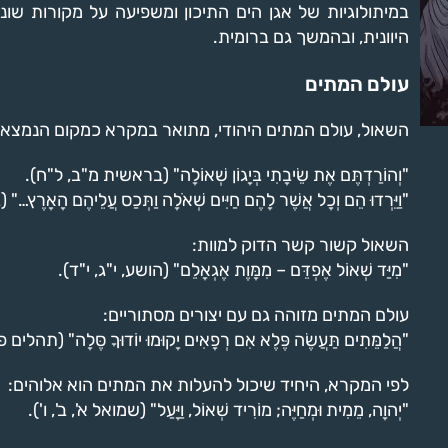
במיתולוגיות של אגן הים התיכון ומשפיעה על מקורות שוני
היוונית, ובהמשך גם ברומית.
עולם המתים
השאול, עולם המתים היהודי, מתואר במקרא כמקום הנמצא
"וְהוֹרַדְתֶּם אֶת שֵׂיבָתִי בְּיָגוֹן שְׁאוֹלָה" (בראשית מ"ב, ל"ח).
"וַיֵּרְדוּ הֵם וְכָל אֲשֶׁר לָהֶם חַיִּים שְׁאֹלָה וַתְּכַס עֲלֵיהֶם הָאָ
השאול קשור קשר הדוק למוות:
"מִיַּד שְׁאוֹל אֶפְדֵּם – מִמָּוֶת אֶגְאָלֵם" (הושע, י"ג, י"ד).
עולם המתים מזוהה גם עם יצורים מסתוריים:
"הֲלַמֵּתִים תַּעֲשֶׂה פֶּלֶא אִם רְפָאִים יָקוּמוּ יוֹדוּךָ סֶּלָה" (תהלים
לפי המקרא, היחיד שיכול להעלות את המתים הוא אלוהים:
"יְהוָה, מֵמִית וּמְחַיֶּה; מוֹרִיד שְׁאוֹל, וַיָּעַל" (שמואל א', ב', ו').